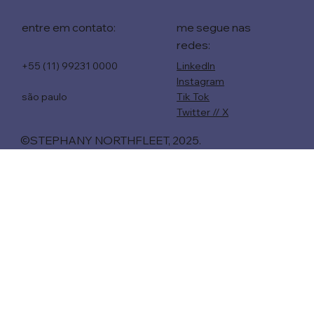
entre em contato:
me segue nas
redes:
+55 (11) 99231 0000
LinkedIn
Instagram
são paulo
Tik Tok
Twitter // X
©STEPHANY NORTHFLEET, 2025.