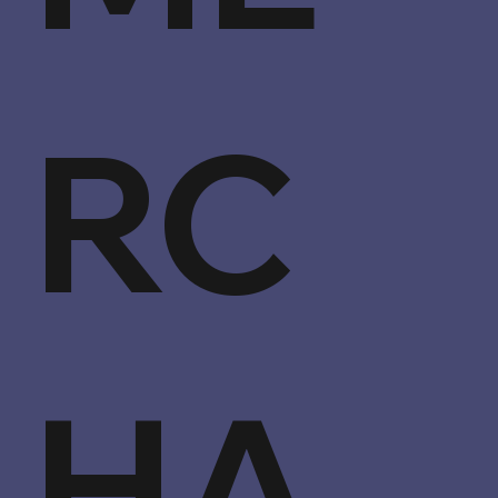
RC
HA