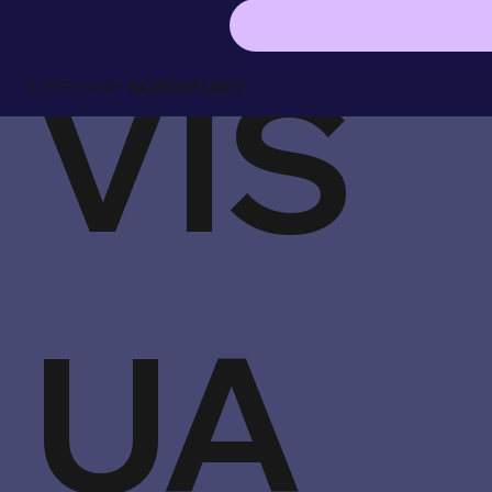
VIS
STEPHANY
NORTHFLEET
UA